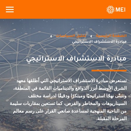
الصفحة الرئيسية
تحليل السياسات
مبادرة الاستشراف الاستراتيجي
مبادرة الاستشراف الاستراتيجي
تستعرض مبادرة الاستشراف الاستراتيجي التي أطلقها معهد
الشرق الأوسط أبرز الدوافع والديناميات القائمة في المنطقة،
وتتبنّى نهجًا استراتيجيًا ومبتكرًا ودقيقًا لدراسة مختلف
السيناريوهات والمخاطر والفرص، كما تستعين بمقاربات سليمة
من الناحية المنهجية لمساعدة صانعي القرار على رسم معالم
المرحلة المقبلة.