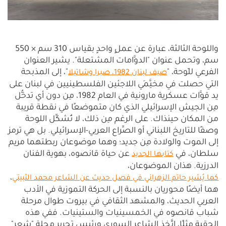
واللوحة الثالثة، عبارة عن عملٍ واحدٍ بقياس 310 سم × 550
سم، وتحمل عنوان "الدوَّامات المشتعلة". يشير العنوان
الفرعي للّوحة، "
"، إلى المذبحة
صيف لبنان 1982، صبرا وشاتيلا
التي حصلت في مخيَّمَي اللاجئين الفلسطينيين في لبنان على
يد قوَّات عسكرية مارونية في العام 1982، مِن دون أي تدخُّل
مِن الجيش الإسرائيلي الذي كان متموضعًا في نقطة قريبة
من المكان حينذاك. على الرغم مِن ذلك، لا تُشكِّل اللوحة
وصفًا للتاريخ اللبناني أو الصِّراع العربي-الإسرائيلي. بل هي ترمز
إلى الموت والولادة مِن جديد؛ وهما موضوعان ربطتهما مريم
سلطان، في
عن حياة قانصوه، بهوية الفنان
كتابها الجديد
الدرزية. هذان الموضوعان،
،
كما يُشير حاتم الزهراني في فصل حديث عن الشاعر محمد الثبيتي
هما أيضًا محوريان بالنسبة إلى الحركة التموزية في الأدب
العربي الحديث، والمشهد الثقافي في بيروت طوال مرحلة
شباب قانصوه في الخمسينيات والستينيات. ففي هذه
الحقبة مثلًا، اتَّخذ الشاعر السوري ورئيس تحرير مجلة "شعر"