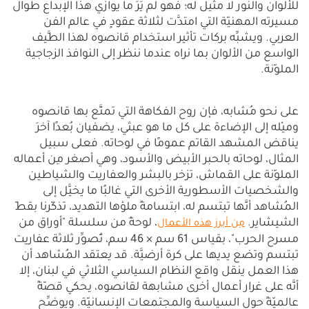
للألوان والنور لا مثيل له؛ فهو لم يَرَ ما يوازي هذا الإبداع طوال
مسيرته المهنيّة التي امتدَّت لثلاثة عقودٍ في عالم الفن
العربي. ويشبِّه بركات تأثير استخدام قانصوه لهذا الطَّيف
الواسع من الألوان بما نراه عندما ننظر إلى النوافذ الزجاجية
الملوّنة.
على نحو مُشابه، فإن روح الفكاهة التي تمتَّع بها قانصوه
وميْله إلى الإضاءة على كل ما هو عبثي، يضفيان بُعدًا آخرَ
يناقض المشهد القاتم عمومًا في لوحاته. فعلى سبيل
المثال، لوحاته بالحبر الأبيض والأسود، وهي أصغر مِن أعماله
الملوّنة على القماش، تزخر بالبشر والعفاريت والشياطين
والشخصيات الأسطورية الأخرى التي غالبًا ما يخيَّل إلى
المُشاهد أنَّها تبتسم له، ابتسامةً ملؤها التهديد، تذكّرنا بقطّ
الشيشاير.
، لوحةٌ من سلسلة "أوراق من
مِن أبرز هذه الأعمال
مسرح الحرب"، بقياس 61 سم × 46 سم، تُصوِّر ثلاثة عفاريت
تبتسم وتضع يديها على كرة أرضيَّة. قد يعتقد المُشاهد أن
هذا العمل ينقل واقع النظام السياسي الثلاثي في ​​لبنان، إلا
أنَّه على غرار أعمال أخرى مشابهة لقانصوه، يحكي قصّةً
عالميّةً حول السياسة والمجتمعات الإنسانيّة. ويوضِّح