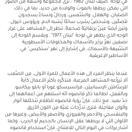
في لوحة "صيف لبنان 1982"، نرى مجموعةً واسعةً من الصِّور
التي يمكن ربطها بالموت والولادة مِن جديد، بما في ذلك
الصلبان، والهلال، والشَّمس، ورجالٌ ونساءٌ يسجدون
مُصلِّين، وشخصٌ يشرب سائلًا يُشبه الدم، ورؤوس خيول.
وتبرز أيضًا عينٌ برتقاليّةٌ ضخمةٌ، تنظر إلى المشاهد على غرار
الوجه الذي يظهر في لوحة "لبنان 1977". ويقسم اللوحة إلى
نصفين نهرٌ يزخر بالأسماك والمخلوقات الأسطورية
الشَّبيهة بالأسماك، في إشارةٍ إلى نهر "ستكيس" في
الأساطير الإغريقية.
عندما ينظر المرء إلى هذه الأعمال للمرة الأولى، مِن الصَّعب
ألا تروِّعه المشاهد المرعبة، فتذكِّره بأكثر الأعمال كآبةً
للرسَّامَيْن الإسبانييْن، فرانسيسكو غويا أو بابلو بيكاسو.
وبالفعل، لطالما ذَكَر قانصوه أنّه استلهم من أعمالهما إلى
حدّ بعيد. مع ذلك، فإنَّ رؤية قانصوه للظلام تتخلّلها أنوار
وألوان مفاجِئة: فترى تدرُّجات غنيَّة مِن اللون الأزرق
والبنفسجي والأحمر والفيروزي والأصفر والأبيض، وغيرها مِن
الألوان التي لا يربطها عقل الإنسان بالجحيم أو الحرب. وكما
أشار بركات في اليوم التالي للافتتاح، فإنَّ استخدام قانصوه