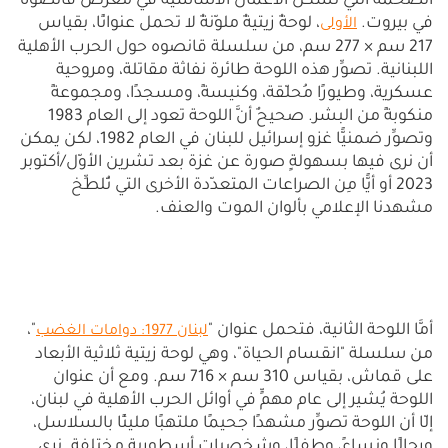
الضخمة التي تشكّل الأعمال الأساسية في معرض قانصوه
في بيروت.
، لوحةٌ زيتيةٌ ملوّنةٌ لا تحمل عنوانًا، بقياس
الأولى
217 سم × 277 سم، من سلسلة قانصوه حول الحرب الأهلية
اللبنانية. تصوِّر هذه اللوحة طائرة نفاثة مقاتلة، ومروحية
عسكرية، وطيورًا مُحلّقة، وكنيسةً، ومسجدًا، ومجموعةً
منكوبةً من البشر. صحيحٌ أنَّ اللوحة تعود إلى العام 1983
وتصوِّر ضمنيًّا غزو إسرائيل للبنان في العام 1982، لكن يمكن
أن نرى فيها بسهولةٍ صورة عن غزة بعد تشرين الأوّل/أكتوبر
2023 أو أيًّا مِن الصراعات المتعدّدة الأخرى التي تُلطِّخ
مشهدنا الإعلامي بألوان الموت والعنف.
أمَّا اللوحة الثانية، فتحمل عنوان "
"،
لبنان 1977: دوامات الغضب
من سلسلة "انقسام الحياة"، وهي لوحة زيتية ثلاثية الأبعاد
على قماش، بقياس 310 سم × 716 سم. ومع أن عنوان
اللوحة يُشير إلى عام مهمٍّ في أوائل الحرب الأهلية في لبنان،
إلّا أن اللوحة تصوِّر مشهدًا جحيمًا ملتهبًا مليئًا بالسلاسل،
ورجالًا ونساءً، وطفلًا، وشخصيات أسطورية مختلفة. نرى