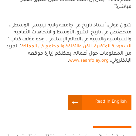
العام 1650: "يُقال إنَّ أحلك ساعات الليل تسبق الفجر
مباشرةً".
شون فولي، أستاذ تاريخ في جامعة ولاية تينيسي الوسطى،
متخصّص في تاريخ الشرق الأوسط والاتّجاهات الثقافية
والسياسية والدينية في العالم الإسلامي. وهو مؤلف كتاب "
". لمزيد
السعودية المتغيرة: الفن والثقافة والمجتمع في المملكة
من المعلومات حول أعماله، يمكنكم زيارة موقعه
الإلكتروني:
.
www.seanfoley.org
Read in English