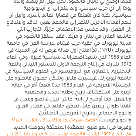
فكما أوضح لي دانيال قانصوه، نجل نبيل، لم ينضم والده
يومًا إلى أي حزب سياسي، ولم ينتمِ إلى أي أيديولوجية
سياسية. لكنه كان مُهتمًّا في قضايا العالم بأسره، وأمِل أن
تلهم أعماله الآخرين للنظر إلى عالمهم بعين الناقد والاندفاع
إلى الفعل. وقد عكس هذا الاهتمام، جزئيًّا، التجارب التي
عاشها الفنان في لبنان وأمريكا. فقد استقرّ قانصوه في
مدينة نيويورك في حقبة حرب فيتنام لدراسة الفن في جامعة
نيويورك (NYU)، ثمَّ افتتح أول صالة عرضٍ له في المدينة في
العام 1968 الذي شهِدَ اضطرابات سياسية كبيرة. وفي العام
1972، شارك في إنتاج الترجمة الأولى للدستور اللبناني باللغة
الإنجليزية، بالتعاون مع البروفيسور في العلوم السياسية في
جامعة نيويورك، غيسبرت فلانز. وشكَّل حصول قانصوه على
الجنسيَّة الأمريكية في العام 1983 حدثًا مُهمًّا آخر في حياتِه،
أجبره على استكشاف تاريخ وطنه الجديد ومجتمعه.
وبالفعل، كما أوضح لي ابنه، عاش نبيل قانصو وعمل في
أتلانتا طوال أربعين عامًا، تعمَّق خلالها في قضايا العِرق
والنوع الاجتماعي وتاريخ الأمريكيين الأصليِّين،
والهولوكوست،
،
وقصف هيروشيما وناغاساكي بالقنابل الذريَّة
وغيرها مِن المواضيع المعقَّدة المتعلِّقة بموطنه الجديد.
وفي العام 1997، تراسل قانصوه ورئيس بلدية هيروشيما، تاكاشي