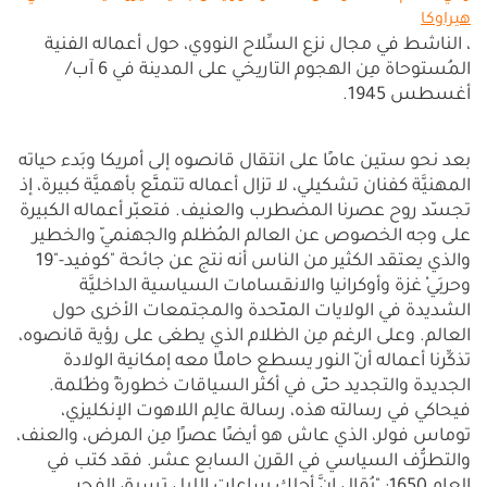
هيراوكا
، الناشط في مجال نزع السِّلاح النووي، حول أعماله الفنية
المُستوحاة مِن الهجوم التاريخي على المدينة في 6 آب/
أغسطس 1945.
بعد نحو ستين عامًا على انتقال قانصوه إلى أمريكا وبَدء حياته
المهنيَّة كفنان تشكيلي، لا تزال أعماله تتمتَّع بأهميَّة كبيرة، إذ
تجسّد روح عصرنا المضطرب والعنيف. فتعبّر أعماله الكبيرة
على وجه الخصوص عن العالم المُظلم والجهنميّ والخطير
والذي يعتقد الكثير من الناس أنه نتج عن جائحة "كوفيد-"19
وحربَيْ غزة وأوكرانيا والانقسامات السياسية الداخليَّة
الشديدة في الولايات المتّحدة والمجتمعات الأخرى حول
العالم. وعلى الرغم مِن الظلام الذي يطغى على رؤية قانصوه،
تذكِّرنا أعماله أنّ النور يسطع حاملًا معه إمكانية الولادة
الجديدة والتجديد حتّى في أكثر السياقات خطورةً وظُلمة.
فيحاكي في رسالته هذه، رسالة عالِم اللاهوت الإنكليزي،
توماس فولر، الذي عاش هو أيضًا عصرًا مِن المرض، والعنف،
والتطرُّف السياسي في القرن السابع عشر. فقد كتب في