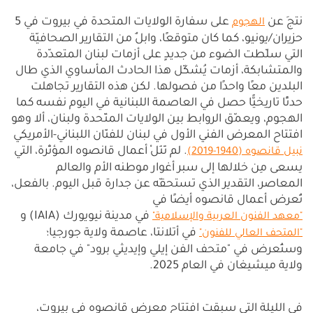
نتجَ عن
على سفارة الولايات المتحدة في بيروت في 5
الهجوم
حزيران/يونيو، كما كان متوقعًا، وابلٌ من التقارير الصحافيّة
التي سلّطت الضوء من جديدٍ على أزمات لبنان المتعدّدة
والمتشابكة، أزمات يُشكّل هذا الحادث المأساوي الذي طال
البلدين معًا واحدًا من فصولها. لكن هذه التقارير تجاهلت
حدثًا تاريخيًّا حصل في العاصمة اللبنانية في اليوم نفسه كما
الهجوم، ويعمّق الروابط بين الولايات المتّحدة ولبنان، ألا وهو
افتتاح المعرض الفني الأول في لبنان للفنّان اللبناني-الأمريكي
. لم تَنَلْ أعمال قانصوه المؤثّرة، التي
نبيل قانصوه (1940-2019)
يسعى مِن خلالها إلى سبر أغوار موطنه الأم والعالم
المعاصر، التقدير الذي تستحقّه عن جدارة قبل اليوم. بالفعل،
تُعرض أعمال قانصوه أيضًا في
في مدينة نيويورك (IAIA) و
"معهد الفنون العربية والإسلامية"
في أتلانتا، عاصمة ولاية جورجيا؛
"المتحف العالي للفنون"
وستُعرض في "متحف الفن إيلي وإيديثي برود" في جامعة
ولاية ميشيغان في العام 2025.
في الليلة التي سبقت افتتاح معرض قانصوه في بيروت،