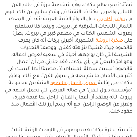
تحدّثتُ مع صالح بركات، وهو شخصيةٌ بارزةٌ في عالم الفن
اللبناني والعربي. وكنّا قد التقينا في وقتٍ سابقٍ من ذاك اليوم
في
حول الدوائر الفنية العربية عُقد في المعهد
مؤتمرٍ أكاديمي
الألماني للأبحاث الشرقية في بيروت. وبينما كنّا نستمتع
بغروب الشمس الخلّاب في مطعمٍ كبيرٍ في بيروت، يطلّ
على
الشهيرة، أخبرني بركات أنّه كان يعرف
صخرة الروشة
قانصوه جيدًا، مُشيدًا بنزاهته كفنان، ووصفَ التحديات
الشرسة التي كان يواجهها أحيانًا في سعيه لعرض أعماله.
وهو أمرٌ طبيعيٌّ في رأي بركات، فقد حذرني من أن أعمال
قانصوه "ليست سهلة المشاهدة"، مضيفًا أنها "ليست في
كثير من الأحيان ما يتم بيعه في سوق الفن". مع ذلك، وافق
بركات على إقامة
الفنية من مجموعة
معرضٍ لأعمال قانصوه
"مؤسسة دلول للفن" في صالة العرض التي تحمل اسمه في
بيروت، لأنّه يعتقد أن أعمال الفنان الراحل لها قيمة كبيرة،
وتعبّر عن الوضع الراهن، مع أنّه رسم أبرز تلك الأعمال منذ
عقود خلت.
تتجسّد نظرة بركات هذه بوضوحٍ في اللوحات الزيتية الثلاث