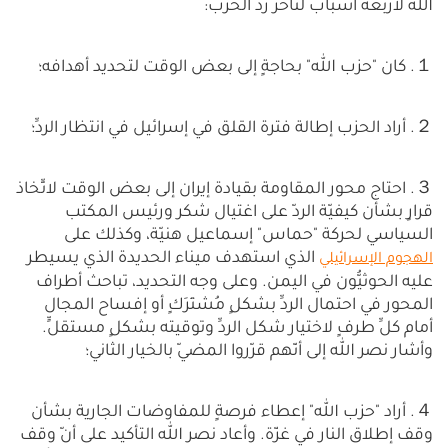
الله لأربعة أسباب لتأخُّر ردّ الحزب:
１. كان "حزب الله" بحاجةٍ إلى بعض الوقت لتحديد أهدافه؛
２. أراد الحزب إطالة فترة القلق في إسرائيل في انتظار الردِّ؛
３. احتاج محور المقاومة بقيادة إيران إلى بعض الوقت لاتِّخاذ
قرارٍ بشأن كيفيّة الردّ على اغتيال شكر ورئيس المكتب
السياسي لحركة "حماس" إسماعيل هنيّة، وكذلك على
الذي استهدف ميناء الحديدة الذي يسيطر
الهجوم الإسرائيلي
عليه الحوثيُّون في اليمن. وعلى وجه التحديد، تباحث أطراف
المحور في احتمال الردِّ بشكلٍ مُشتَرَكٍ أو إفساح المجال
أمام كلِّ طرفٍ لاختيار شكل الردِّ وتوقيته بشكلٍ مستقلٍّ.
وأشار نصر الله إلى أنّهم قرّروا المضيّ بالخيار الثاني؛
４. أراد "حزب الله" إعطاء فرصةٍ للمفاوضات الجارية بشأن
وقف إطلاق النار في غزّة. وأعاد نصر الله التأكيد على أنّ وقف