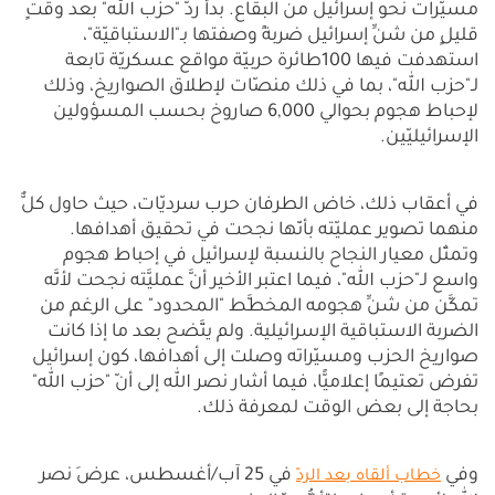
مسيّرات نحو إسرائيل من البقاع. بدأ ردّ "حزب الله" بعد وقتٍ
قليلٍ من شنِّ إسرائيل ضربةً وصفتها بـ"الاستباقيّة"،
استهدفت فيها 100طائرة حربيّة مواقع عسكريّة تابعة
لـ"حزب الله"، بما في ذلك منصّات لإطلاق الصواريخ، وذلك
لإحباط هجوم بحوالي 6,000 صاروخ بحسب المسؤولين
الإسرائيليّين.
في أعقاب ذلك، خاض الطرفان حرب سرديّات، حيث حاول كلٌّ
منهما تصوير عمليّته بأنّها نجحت في تحقيق أهدافها.
وتمثّل معيار النجاح بالنسبة لإسرائيل في إحباط هجوم
واسع لـ"حزب الله"، فيما اعتبر الأخير أنَّ عمليَّته نجحت لأنَّه
تمكَّن من شنِّ هجومه المخطَّط "المحدود" على الرغم من
الضربة الاستباقية الإسرائيلية. ولم يتَّضح بعد ما إذا كانت
صواريخ الحزب ومسيّراته وصلت إلى أهدافها، كون إسرائيل
تفرض تعتيمًا إعلاميًّا، فيما أشار نصر الله إلى أنّ "حزب الله"
بحاجة إلى بعض الوقت لمعرفة ذلك.
وفي
في 25 آب/أغسطس، عرضَ نصر
خطاب ألقاه بعد الردّ