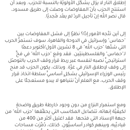
إطلاق النار لا يزال يشكّل الأولويّة بالنسبة للحزب. وبعد أن
استنتج الحزب بأنّ المفاوضات وصلت إلى طريق مسدود،
قال نصر الله إنّ تأجيل الردّ لم يعُد مُجديًا.
إلى أين تتَّجه الأمور إذًا؟ نظرًا إلى فشل المفاوضات بين
"حماس" وإسرائيل في الدوحة والقاهرة، سوف تستمرُّ الحرب
التي شنَّها "حزب الله" في 8 تشرين الأول/أكتوبر دعمًا
لـ"حماس" والفلسطينيّين. فقد وقع "حزب الله" في فخٍّ
استراتيجيٍّ نصبه لنفسه عبر ربط قرار وقف الحرب بالتوصّل
إلى وقف لإطلاق النار في غزَّة. وبذلك، يكون الحزب قد منح
رئيس الوزراء الإسرائيلي بشكلٍ أساسيٍّ سلطة اتخاذ قرار
وقف الحرب، مع العلم أنَّ نتنياهو لا يبدو مستعجلًا على
الإطلاق.
ومع استمرار النزاع من دون وجود خارطة طريقٍ واضحةٍ
لكيفيَّة إنهائه، تتضاءل المكاسب التي يحقِّقها "حزب الله" من
جبهة الإسناد التي فتحها. فقد اغتيل أكثر من 400 من
قياديِّيه، وبينهم كوادر أساسيُّون. كذلك، دُمِّرَت مساحات