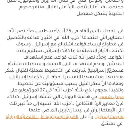
و"حماس" ومؤخرًا "فتح" في لبنان. أمَّا إيران والحوثيُّون، فمن
جهتهما، قد أعلنا نيَّتهما الردَّ على اغتيال هنيّة وهجوم
الحديدة بشكل منفصل.
في الخطاب الذي ألقاه في 25 آب/أغسطس، حدَّد نصر الله
المعايير التي اعتمدها "حزب الله" في اختيار أهدافه بالتفصيل،
في محاولةٍ لإرساء قواعد اشتباكٍ مع إسرائيل. وسوف
تكشف الأيام المقبلة ما إذا كانت إسرائيل ستلتزم بهذه
القواعد. وحدَّد نصر الله ثلاث قواعد: عدم استهداف
المدنيِّين، وعدم استهداف البنى التحتية، واستهداف منشأةٍ
عسكريّةٍ إسرائيليةٍ شاركت في التخطيط لعمليّة اغتيال شكر
وتنفيذها. ويشبه هذا التفسير الحجّة التي قدّمتها إسرائيل،
ومفادها أنَّ شكر اغتيل بسبب مسؤوليته عن تخطيط
وتنفيذ الهجوم الذي شنَّه "حزب الله" في 27 تموز/يوليو على
في هضبة الجولان التي تحتلُّها إسرائيل. كذلك،
مجدل شمس
فإنّ معايير الردِّ الانتقاميِّ لـ"حزب الله" تشبه إلى حدٍّ كبيرٍ تلك
التي اتَّبعتها إيران في نيسان/أبريل الماضي عندما
ردًّا على
هاجمت إسرائيل
الضربة الإسرائيلية على القنصليَّة الإيرانيَّة
في دمشق.