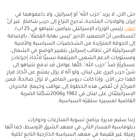
حتى الآن، لا يريد "حزب الله" أو إسرائيل، ولا داعموهما في
إيران والولايات المتّحدة، تدحرج النزاع إلى حربٍ شاملةٍ. غير أنَّ
رئيس الوزراء الإسرائيلي بنيامين نتنياهو في 25 آب/
إعلان
أغسطس أنَّ التصعيد الأخير "ليس نهاية القصَّة"، بالإضافة
إلى الجوقة المتزايدة من الشخصيات السياسية والأمنية
الإسرائيليَّة التي تطالب إسرائيل بتغيير الوضع في الشمال،
ومستويات الدعم الشعبي المرتفعة نسبيًّا لاتِّخاذ إجراءاتٍ
عسكريَّةٍ ضدَّ "حزب الله"، كلُّها عوامل قد تدفع نتنياهو إلى
شنِّ حربٍ كبرى على لبنان، ولو أنَّه لا يزال يمتنع عن اتِّخاذ قرارٍ
كهذا حتى الآن. وإذا كانت دروس الماضي لا تزال صالحةً، فمن
المرجَّح أن تُفضي هذه الخطوة إلى عواقب وخيمةٍ: فالحربان
الإسرائيليَّتان على لبنان في 1982 و2006شكَّلتا الضربة
القاضية لمسيرة سلفَيْه السياسية.
رندا سليم مديرة برنامج تسوية المنازعات وحوارات
دبلوماسية المسار الثاني في معهد الشرق الأوسط، كما أنَّها
زميلة غير مُقيمة في معهد السياسة الخارجية التابع لكلية