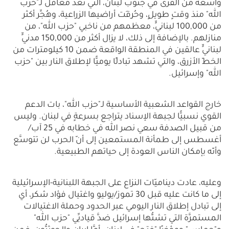
واسعة من القرى في جنوب لبنان، التي تُعدُّ معاقل لـ"حزب
الله" منذ وقتٍ طويلٍ، وحُرِقَت أراضيها الزراعية، وهُجِّر أكثر
من 100,000 لبنانيٍّ، معظمهم من ناخبي "حزب الله"، من
منازلهم. بالإضافة إلى ذلك، لا يزال أكثر من 150,000 مدنيٍّ
لبنانيٍّ عالقين في المنطقة الواقعة ضمن 10 كيلومترات من
الخطّ الأزرق، والتي تشهد تبادلًا يوميًّا لإطلاق النار بين "حزب
الله" وإسرائيل.
خارج القواعد الشعبية الأساسية لـ"حزب الله"، بات الدعم
القوي نسبيًّا لجبهة الإسناد يتراجع بسرعةٍ في لبنان. وليس
من قبيل الصدفة سعي نصر الله في خطابه في 25 آب/
أغسطس إلى طمأنة المستمعين إلى أنّ الحرب لن تتوسَّع
وأنّه بإمكان الناس العودة إلى حياتهم الطبيعية.
وعليه، عادت ديناميّات النزاع على الجبهة اللبنانية-الإسرائيلية
إلى ما كانت عليه قبل 30 تموز/يوليو واغتيال فؤاد شكر، أي
إلى تبادل إطلاق النار اليومي عبر الحدود وحملة الاغتيالات
المستمرَّة التي تشنُّها إسرائيل ضدَّ قياديِّي "حزب الله"