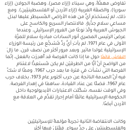
تفاوض مهمَّةً، وهي سيناء (إزاء مصر)، وهضبة الجولان (إزاء
سوريا)، والضفّة الغربية (إزاء الأردن أو الفلسطينيّين). ومع
ذلك، لم يُستخدَم أيٌّ من هذه الأراضي المُسيطَر عليها لبذل
مساعي سلامٍ جدِّيةٍ. فالانتصار السريع والكاسح على
الجيوش العربية ولَّدَ نوعًا من الغرور الإسرائيلي. وعندما
عرضَ الرئيس المصري أنور السادات مبادرة سلام للمرَّة
الأولى في عام 1971، لم يأتِ أيُّ ردٍّ مُشجِّع من رئيسة الوزراء
الإسرائيلية غولدا مائير. وبعد مرور أكثر من نصف قرن، ما زالَ
حول ما إذا كانت الفرصة قد أُهدِرَت بالفعل، إنَّما
النقاش قائمًا
من الواضح أنَّ أيًّا من الطرفَيْن لم يكن مُستعِدًّا لاغتنام
الفرصة التي نشأت في فترة ما بعد حرب 1967. وممَّا لا شكَّ
فيه أنَّ الصدمة الناتجة عن حرب أكتوبر عام 1973، بخلاف حرب
عام 1967، فضلًا عن عناد القيادة، ساهمَا في إهدار الفرصة.
وفي الوقت نفسه، شكَّلَت الاعتبارات الأيديولوجية داخل
الحكومة الإسرائيلية عائقًا أمام إحراز تقدُّم في العلاقة مع
الأردن أيضًا.
وكانت الانتفاضة الثانية تجربةً مؤلمةً للإسرائيليّين
والفلسطينيّين على حدٍّ سواء. فقُتِلَ فيها أكثر