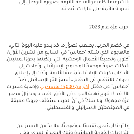
بالشرعية الكافية والقناعة اللازمة بضرورة التوصُّل إلى
تسوية قائمة على تنازلات مُجدِيَة.
حرب غزَّة عام 2023
في خضم الحرب، يصعب تصوُّر ما قد يبدو عليه اليومُ التالي؛
فالهجوم الذي شنّته "حماس" في السابع من تشرين الأوّل/
أكتوبر، وتحديدًا الأعمال الوحشية التي ارتكبتها بحقّ المدنيين،
شكّلت ضربةً موجِعَةً للمجتمع الإسرائيلي، وأعادت إلى
الأذهان ذكريات الإبادة الجَمَاعية الأليمة، وأدَّت إلى إطلاق
دعوات للانتقام. في المقابل، أسفرَ الثأر الإسرائيلي ضدّ
"حماس" عن مقتل
وإصابة عشرات
أكثر من 15,000 فلسطيني
الآلاف. لا تلوح نهاية الحرب في الأفق القريب، وما زالَ مصير
غزَّة مجهولًا. ولا شكَّ في أنَّ الحرب ستُخلِّف جروحًا عميقة
في المجتمعَيْن الإسرائيلي والفلسطيني.
إذا أردنا أن نُجري تقييمًا موضوعيًّا، فلا بدّ من التمييز بين
التداعيات الفورية المباشرة وتلك البعيدة المدى: ففي