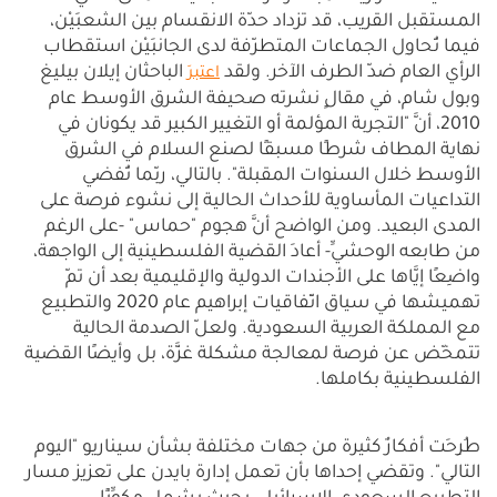
المستقبل القريب، قد تزداد حدّة الانقسام بين الشعبَيْن،
فيما تُحاوِل الجماعات المتطرّفة لدى الجانبَيْن استقطاب
الرأي العام ضدّ الطرف الآخر. ولقد
الباحثان إيلان بيليغ
اعتبرَ
وبول شام، في مقالٍ نشرته صحيفة الشرق الأوسط عام
2010، أنَّ "التجربة المؤلمة أو التغيير الكبير قد يكونان في
نهاية المطاف شرطًا مسبقًا لصنع السلام في الشرق
الأوسط خلال السنوات المقبلة". بالتالي، ربّما تُفضي
التداعيات المأساوية للأحداث الحالية إلى نشوء فرصة على
المدى البعيد. ومن الواضح أنَّ هجوم "حماس" -على الرغم
من طابعه الوحشيِّ- أعادَ القضية الفلسطينية إلى الواجهة،
واضِعًا إيَّاها على الأجندات الدولية والإقليمية بعد أن تمّ
تهميشها في سياق اتّفاقيات إبراهيم عام 2020 والتطبيع
مع المملكة العربية السعودية. ولعلّ الصدمة الحالية
تتمخّض عن فرصة لمعالجة مشكلة غزَّة، بل وأيضًا القضية
الفلسطينية بكاملها.
طُرِحَت أفكارٌ كثيرة من جهات مختلفة بشأن سيناريو "اليوم
التالي". وتقضي إحداها بأن تعمل إدارة بايدن على تعزيز مسار