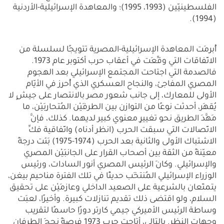
الفلسطينيّين (1993، 1995)؛ والمعاهدة الإسرائيلية-الأردنية
(1994).
أُبرِمَت المعاهدة الإسرائيلية-المصرية تتويجًا لسلسلة من
الاتّفاقات التي وقِّعَت في أعقاب حرب أكتوبر عام 1973.
فالصدمة التي اجتاحت المجتمع الإسرائيلي بعد الهجوم
المصري المفاجئ، والنجاح العسكري الذي أُحرِز في الأيّام
الأولى للمعارك، إلى جانب شعور مصر بالانتصار على جيشٍ لا
يُقهَر، أحدثت نوعًا من التوازن بين الطرفَيْن المُتحارِبَيْن، ما
مَهَّدَ الطريق نحو تغييرٍ معنوي كبير لديهما. كذلك، فإنَّ
الاتّصالات التي سبقت الحرب (انظر أدناه) واتّفاقية فكِّ
الاشتباك الأولى والثانية بعد الحرب (1974-1975) بَنَت درجةً
معيّنةً من الثقة بين أصحاب القرار على الجانبَيْن المصري
والإسرائيلي. وكانَ الرئيس المصري أنور السادات، ورئيس
الوزراء الإسرائيلي المُنتخَب حديثًا في تلك الفترة مناحيم بيغن،
يتمتّعان بالشرعية على الصعيد الداخلي وعازمَيْن على تحقيق
السلام، ولو اقتضى ذلك تقديم تنازلات كبيرة. وأخيرًا، لعبَت
وساطة الرئيس الأميركي جيمي كارتر دورًا حاسمًا لتقريب
وجهات النظر. بالتالي، أتاحت حرب 1973 فرصةً نجحَ الطرفان