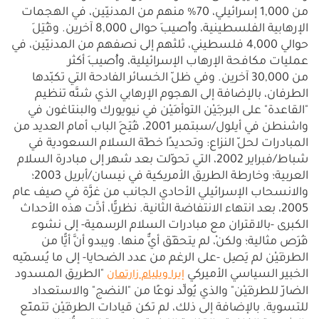
من 1,000 إسرائيلي، 70% منهم من المدنيّين، في الهجمات
الإرهابية الفلسطينية، وأُصيبَ حوالى 8,000 آخرين. وقُتِلَ
حوالي 4,000 فلسطيني، ثلثهم إلى نصفهم من المدنيّين، في
عمليات مكافحة الإرهاب الإسرائيلية، وأُصيبَ أكثر
من 30,000 آخرين. وفي ظلّ الخسائر الفادحة التي تكبّدها
الطرفان، بالإضافة إلى الهجوم الإرهابي الذي شنَّه تنظيم
"القاعدة" على البرجَيْن التوأمَيْن في نيويورك والبنتاغون في
واشنطن في أيلول/سبتمبر 2001، فُتِحَ الباب أمام العديد من
المبادرات لحلّ النزاع: وتحديدًا خطّة السلام السعودية في
شباط/فبراير 2002، التي تحوّلت بعد شهر إلى مبادرة السلام
العربية؛ وخارطة الطريق الأمريكية في نيسان/أبريل 2003؛
والانسحاب الإسرائيلي الأحادي الجانب من غزَّة في صيف عام
2005، بعد انتهاء الانتفاضة الثانية. نظريًّا، أدَّت هذه الأحداث
الكبرى -بالاقتران مع مبادرات السلام الرسمية- إلى نشوء
فُرَص مثالية؛ ولكنْ، لم يتحقّق أيٌّ منها. ويبدو أنَّ أيًّا من
الطرفَيْن لم يَصِل -على الرغم من عدد الضحايا- إلى ما يُسمّيه
الخبير السياسي الأميركي
"الطريق المسدود
إيرا ويليام زارتمان
الضارّ للطرفَيْن" والذي يُولِّد نوعًا من "النضج" والاستعداد
للتسوية. بالإضافة إلى ذلك، لم تكن قيادات الطرفَيْن تتمتّع