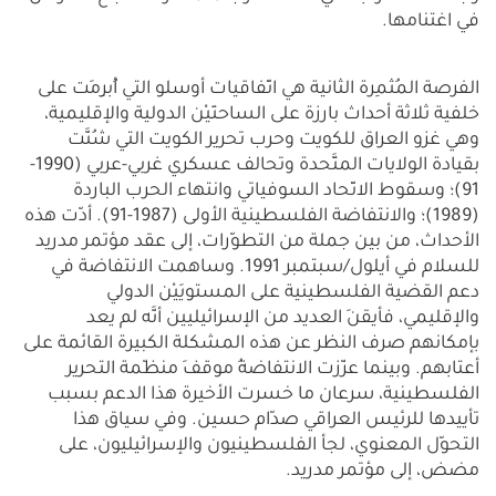
في اغتنامها.
الفرصة المُثمِرة الثانية هي اتّفاقيات أوسلو التي أُبرِمَت على
خلفية ثلاثة أحداث بارزة على الساحتَيْن الدولية والإقليمية،
وهي غزو العراق للكويت وحرب تحرير الكويت التي شُنَّت
بقيادة الولايات المتَّحدة وتحالف عسكري غربي-عربي (1990-
91)؛ وسقوط الاتّحاد السوفياتي وانتهاء الحرب الباردة
(1989)؛ والانتفاضة الفلسطينية الأولى (1987-91). أدّت هذه
الأحداث، من بين جملة من التطوّرات، إلى عقد مؤتمر مدريد
للسلام في أيلول/سبتمبر 1991. وساهمت الانتفاضة في
دعم القضية الفلسطينية على المستويَيْن الدولي
والإقليمي، فأيقنَ العديد من الإسرائيليين أنَّه لم يعد
بإمكانهم صرف النظر عن هذه المشكلة الكبيرة القائمة على
أعتابهم. وبينما عزّزت الانتفاضةُ موقفَ منظّمة التحرير
الفلسطينية، سرعان ما خسرت الأخيرة هذا الدعم بسبب
تأييدها للرئيس العراقي صدّام حسين. وفي سياق هذا
التحوّل المعنوي، لجأ الفلسطينيون والإسرائيليون، على
مضض، إلى مؤتمر مدريد.