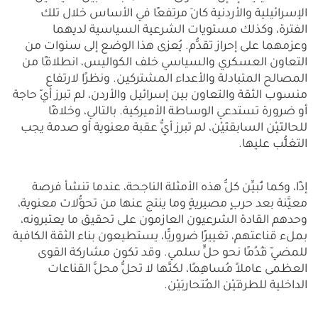
الإسرائيلية والأردنية كانَ مرتفعًا في الأساس خلال تلك
الفترة، وكذلك مستويات الشرعية السياسية لديهما
وعزمهما على إحراز تقدُّم. يُعزى هذا الوضع إلى سنوات من
التعاون العسكري والسياسي خلف الكواليس، انطلاقًا من
المصالح المتبادلة والأعداء المشتركين. ونظرًا لارتفاع
منسوب الثقة والتعاون بين إسرائيل والأردن، لم تبرز أيّ حاجة
أو ضرورة تستدعي الوساطة الأميركية. بالتالي، وخلافًا
للحالتَيْن السابقتَيْن، لم تبرز أيُّ عقبة معنوية أو صدمة يجب
التغلُّب عليها.
إذًا، وكما تُبيِّن كلُّ هذه الأمثلة الناجحة، عندما تنشأ فرصة
معيَّنة بعد حربٍ مصيريةٍ وما ينتج عنها من تحوُّلات معنوية،
وحدهم القادة الشرعيون العازمون على تحقيق ما يعتبرونه،
بملء قناعتهم، تغييرًا ضروريًّا، يستطيعون بناء الثقة الكافية
للمضيّ قُدُمًا نحو حلٍّ سلمي. وقد تكون مشاركة القوى
العظمى عاملاً مُساهِمًا، لكنَّها لا تحلُّ محلَّ القناعات
الداخلية للطرفَيْن المُتحارِبَيْن.