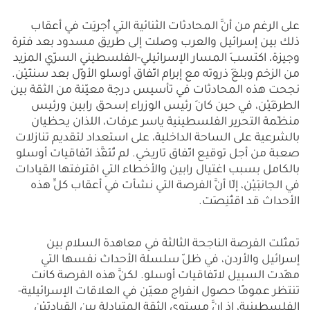
على الرغم من أنَّ المحادثات الثنائية التي أُجرِيَت في أعقاب
ذلك بين إسرائيل والعرب وصلت إلى طريق مسدود بعد فترة
وجيزة، اكتسبَ المسار الإسرائيلي-الفلسطيني السرّي المزيد
من الزخم وبلغَ ذروته مع إبرام اتّفاق أوسلو الأوّل بعد سنتَيْن.
نجحت هذه المحادثات في تأسيس درجة معيّنة من الثقة بين
الطرفَيْن، في حين كانَ رئيس الوزراء إسحق رابين ورئيس
منظّمة التحرير الفلسطينية ياسر عرفات، اللذان يحظيان
بالشرعية على الساحة الداخلية، على استعداد لتقديم تنازلات
صعبة من أجل توقيع اتّفاق تاريخي. لم تُنَفَّذ اتّفاقيات أوسلو
بالكامل بسبب اغتيال رابين والأخطاء التي اقترفتها القيادات
في الجانبَيْن، إلّا أنَّ الفرصة التي نشأت في أعقاب كلِّ هذه
الأحداث قد اقتُنِصَت.
تمثّلت الفرصة الناجحة الثالثة في معاهدة السلام بين
إسرائيل والأردن، في ظلّ سلسلة الأحداث نفسها التي
مهّدت السبيل لاتّفاقيات أوسلو. لكنَّ هذه الفرصة كانت
تنتظر عمومًا حصول انفراج معيّن في العلاقات الإسرائيلية-
الفلسطينية، إذ إنَّ مستوى الثقة المتبادلة بين القيادتَيْن