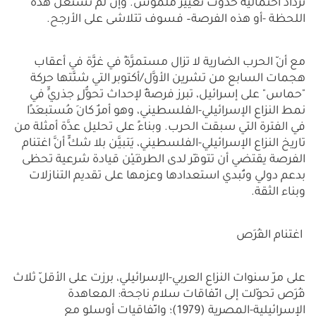
تزداد احتمالية حدوث تغيير ملموس. وإنْ لم تُستغَلّ هذه
اللحظة -أو هذه الفرصة– فسوف تتلاشى على الأرجح.
مع أنّ الحرب الضارية لا تزال مستمرَّةً في غزَّة في أعقاب
هجمات السابع من تشرين الأوَّل/أكتوبر التي شنَّتها حركة
"حماس" على إسرائيل، تبرز فرصةٌ لإحداث تحوُّلٍ جذريٍّ في
نمط النزاع الإسرائيلي-الفلسطيني، وهو أمرٌ كانَ مُستبعَدًا
في الفترة التي سبقت الحرب. وبناءً على تحليل عدَّة أمثلة من
تاريخ النزاع الإسرائيلي-الفلسطيني، يَتبيَّن بلا شكٍّ أنَّ اغتنام
الفرصة يقتضي أن تتوفّر لدى الطرفَيْن قيادة شرعية تحظى
بدعم دولي وتُبدي استعدادها وعزمها على تقديم التنازلات
وبناء الثقة.
اغتنام الفُرَص
على مرّ سنوات النزاع العربي-الإسرائيلي، برزت على الأقلّ ثلاث
فُرَص تحوّلت إلى اتّفاقات سلام ناجحة: المعاهدة
الإسرائيلية-المصرية (1979)؛ واتّفاقيات أوسلو مع