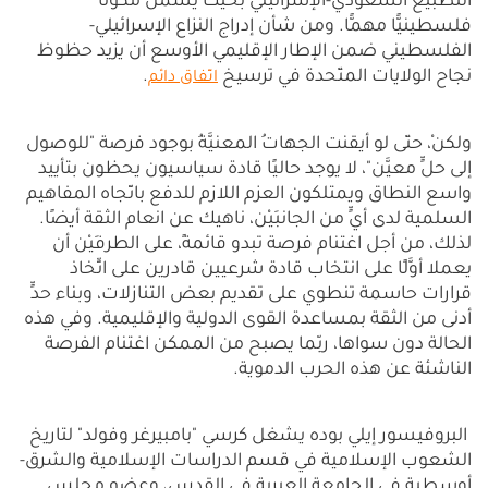
التطبيع السعودي-الإسرائيلي بحيث يشمل مكوِّنًا
فلسطينيًّا مهمًّا. ومن شأن إدراج النزاع الإسرائيلي-
الفلسطيني ضمن الإطار الإقليمي الأوسع أن يزيد حظوظ
نجاح الولايات المتّحدة في ترسيخ
.
اتّفاق دائم
ولكنْ، حتّى لو أيقنت الجهاتُ المعنيَّةُ بوجود فرصة "للوصول
إلى حلٍّ معيَّن"، لا يوجد حاليًا قادة سياسيون يحظون بتأييد
واسع النطاق ويمتلكون العزم اللازم للدفع باتّجاه المفاهيم
السلمية لدى أيٍّ من الجانبَيْن، ناهيك عن انعام الثقة أيضًا.
لذلك، من أجل اغتنام فرصة تبدو قائمةً، على الطرفَيْن أن
يعملا أوَّلًا على انتخاب قادة شرعيين قادرين على اتِّخاذ
قرارات حاسمة تنطوي على تقديم بعض التنازلات، وبناء حدٍّ
أدنى من الثقة بمساعدة القوى الدولية والإقليمية. وفي هذه
الحالة دون سواها، ربّما يصبح من الممكن اغتنام الفرصة
الناشئة عن هذه الحرب الدموية.
البروفيسور إيلي بوده يشغل كرسي "بامبيرغر وفولد" لتاريخ
الشعوب الإسلامية في قسم الدراسات الإسلامية والشرق-
أوسطية في الجامعة العبرية في القدس، وعضو مجلس