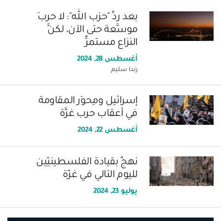
بعد ردِّ "حزب الله": لا حربَ
موسَّعة حتى الآن، لكنَّ
النزاع مستمرٌّ
أغسطس 28, 2024
رندا سليم
إسرائيل ومِحوَر المقاومة
في أعقاب حرب غزَّة
أغسطس 22, 2024
نهجٌ بقيادة الفلسطينيّين
لليوم التالي في غزّة
يوليو 23, 2024