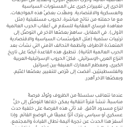
العالمية الثانية، وحرب الخليج الأولى، والعديد من النزاعات
الأخرى إلى تغييراتٍ كبرى على المستويات السياسية
والعسكرية والاقتصادية. ومهَّدت بعضٌ هذه المواجهات،
مع ما حملته من نتائج مباشرة، لحروب مستقبلية (مثل
معاهدة فرساي العقابية للسلام في أعقاب الحرب العالمية
الأولى). في المقابل، ساهمَ بعضُها الآخر في التوصُّل إلى
ترتيبات سلمية (مثل المؤسّسات السياسية والاقتصادية
المتعدّدة الأطراف وأنظمة التحالف الأمني التي نشأت بعد
الحرب العالمية الثانية). تنطبق هذه القاعدة أيضًا على تاريخ
النزاع العربي-الإسرائيلي. فكلّ الحروب الإسرائيلية-العربية
الكبرى، ومعظم المعارك العنيفة بين إسرائيل
والفلسطينيّين، أفضت إلى فُرَص للتغيير، بعضُها اغتُنِم،
وبعضُها الآخر أُهدِر.
عندما تتعاقب سلسلةٌ من الظروف وتُولِّد فرصةً
مناسبةً، تنشأ فترةٌ انتقالية يمكن خلالها التوصُّل إلى حلٍّ
لنزاع مسدود الأُفق. قد تأتي هذه الفرصة على خلفية حدث
عسكري أو سياسي يترك أثرًا عميقًا في الوضع القائم. وإذا
أسفرَ هذا الحدث عن تجربة أليمة تطال القيادة والمجتمع،