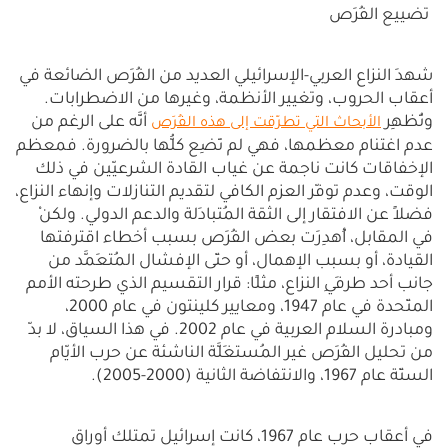
تضييع الفُرَص
شهدَ النزاع العربي-الإسرائيلي العديد من الفُرَص الضائعة في
أعقاب الحروب، وتغيير الأنظمة، وغيرها من الاضطرابات.
وتُظهِر
أنَّه على الرغم من
الأبحاث التي تطرّقت إلى هذه الفُرَص
عدم اغتنام معظمها، فهي لم تَضِع كلُّها بالضرورة. فمعظم
الإخفاقات كانت ناجمة عن غياب القادة الشرعيّين في ذلك
الوقت، وعدم توفّر العزم الكافي لتقديم التنازلات وإنهاء النزاع،
فضلاً عن الافتقار إلى الثقة المُتبادَلة والدعم الدولي. ولكنْ
في المقابل، أُهدِرَت بعض الفُرَص بسبب أخطاء اقترفتها
القيادة، أو بسبب الإهمال، أو حتّى الإفشال المُتعَمَّد من
جانب أحد طرفَيِ النزاع، مثلًا: قرار التقسيم الذي طرحته الأمم
المتّحدة في عام 1947، ومعايير كلينتون في عام 2000،
ومبادرة السلام العربية في عام 2002. في هذا السياق، لا بدّ
من تحليل الفُرَص غير المُستغَلَّة الناشئة عن حرب الأيّام
الستّة عام 1967، والانتفاضة الثانية (2000-2005).
في أعقاب حرب عام 1967، كانت إسرائيل تمتلك أوراق